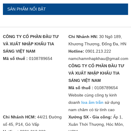
SẢN PHẨM NỔI BẬT
CÔNG TY CỔ PHẦN ĐẦU TƯ
Chi Nhánh HN:
30 Ngõ 189,
VÀ XUẤT NHẬP KHẨU TIA
Khương Thượng, Đống Đa, HN
SÁNG VIỆT NAM
Hotline:
0901.213.222
Mã số thuế :
0108789654
namchamnhapkhau@gmail.com
CÔNG TY CỔ PHẦN ĐẦU TƯ
VÀ XUẤT NHẬP KHẨU TIA
SÁNG VIỆT NAM
Mã số thuế :
0108789654
Website cùng công ty kinh
doanh
loa âm trần
sử dụng
nam châm có từ tính cao
Chi Nhánh HCM:
44/21 Đường
Xưởng SX - Gia công:
Ấp 1,
số 45, P14, Gò Vấp
Xuân Thới Thượng, Hóc Môn,