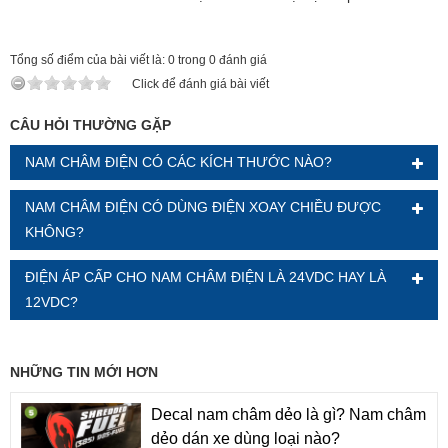
Tổng số điểm của bài viết là: 0 trong 0 đánh giá
Click để đánh giá bài viết
CÂU HỎI THƯỜNG GẶP
NAM CHÂM ĐIỆN CÓ CÁC KÍCH THƯỚC NÀO?
NAM CHÂM ĐIỆN CÓ DÙNG ĐIỆN XOAY CHIỀU ĐƯỢC
KHÔNG?
ĐIỆN ÁP CẤP CHO NAM CHÂM ĐIỆN LÀ 24VDC HAY LÀ
12VDC?
NHỮNG TIN MỚI HƠN
Decal nam châm dẻo là gì? Nam châm
dẻo dán xe dùng loại nào?