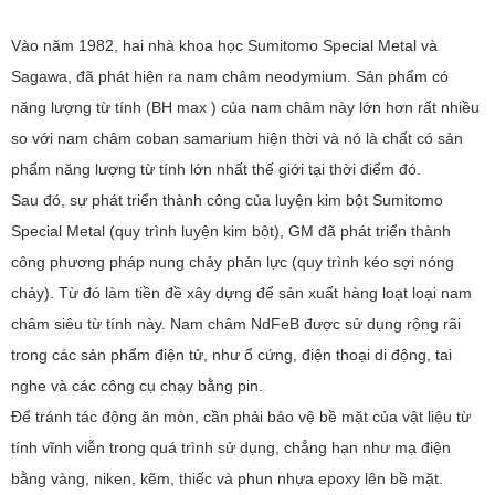
Vào năm 1982, hai nhà khoa học Sumitomo Special Metal và
Sagawa, đã phát hiện ra nam châm neodymium. Sản phẩm có
năng lượng từ tính (BH max ) của nam châm này lớn hơn rất nhiều
so với nam châm coban samarium hiện thời và nó là chất có sản
phẩm năng lượng từ tính lớn nhất thế giới tại thời điểm đó.
Sau đó, sự phát triển thành công của luyện kim bột Sumitomo
Special Metal (quy trình luyện kim bột), GM đã phát triển thành
công phương pháp nung chảy phản lực (quy trình kéo sợi nóng
chảy). Từ đó làm tiền đề xây dựng để sản xuất hàng loạt loại nam
châm siêu từ tính này. Nam châm NdFeB được sử dụng rộng rãi
trong các sản phẩm điện tử, như ổ cứng, điện thoại di động, tai
nghe và các công cụ chạy bằng pin.
Để tránh tác động ăn mòn, cần phải bảo vệ bề mặt của vật liệu từ
tính vĩnh viễn trong quá trình sử dụng, chẳng hạn như mạ điện
bằng vàng, niken, kẽm, thiếc và phun nhựa epoxy lên bề mặt.