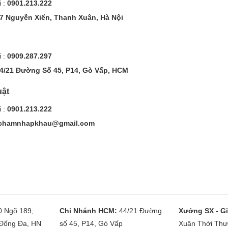
 :
0901.213.222
7 Nguyễn Xiển, Thanh Xuân, Hà Nội
 :
0909.287.297
4/21 Đường Số 45, P14, Gò Vấp, HCM
uật
 :
0901.213.222
chamnhapkhau@gmail.com
0 Ngõ 189,
Chi Nhánh HCM:
44/21 Đường
Xưởng SX - Gi
Đống Đa, HN
số 45, P14, Gò Vấp
Xuân Thới Thư