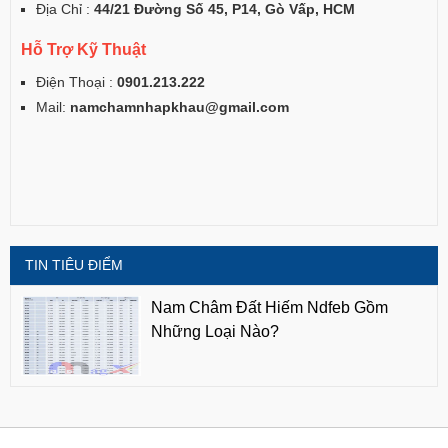
Địa Chỉ :
44/21 Đường Số 45, P14, Gò Vấp, HCM
Hỗ Trợ Kỹ Thuật
Điện Thoại :
0901.213.222
Mail:
namchamnhapkhau@gmail.com
TIN TIÊU ĐIỂM
Nam Châm Đất Hiếm Ndfeb Gồm
Những Loại Nào?