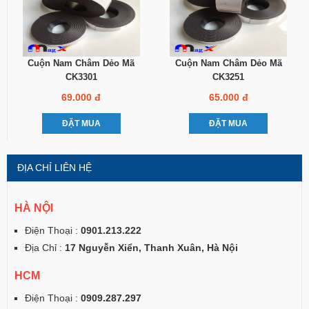
Cuộn Nam Châm Dẻo Mã
Cuộn Nam Châm Dẻo Mã
CK3301
CK3251
69.000 đ
65.000 đ
ĐẶT MUA
ĐẶT MUA
ĐỊA CHỈ LIÊN HỆ
HÀ NỘI
Điện Thoại :
0901.213.222
Địa Chỉ :
17 Nguyễn Xiển, Thanh Xuân, Hà Nội
HCM
Điện Thoại :
0909.287.297