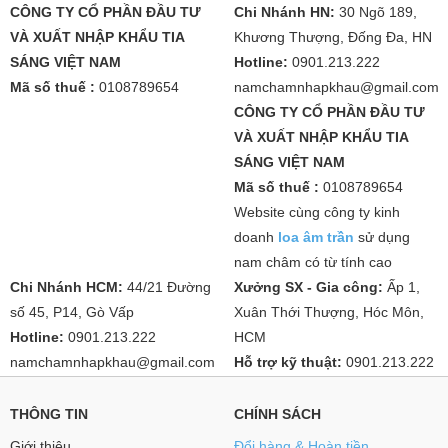
CÔNG TY CỔ PHẦN ĐẦU TƯ
Chi Nhánh HN:
30 Ngõ 189,
VÀ XUẤT NHẬP KHẨU TIA
Khương Thượng, Đống Đa, HN
SÁNG VIỆT NAM
Hotline:
0901.213.222
Mã số thuế :
0108789654
namchamnhapkhau@gmail.com
CÔNG TY CỔ PHẦN ĐẦU TƯ
VÀ XUẤT NHẬP KHẨU TIA
SÁNG VIỆT NAM
Mã số thuế :
0108789654
Website cùng công ty kinh
doanh
loa âm trần
sử dụng
nam châm có từ tính cao
Chi Nhánh HCM:
44/21 Đường
Xưởng SX - Gia công:
Ấp 1,
số 45, P14, Gò Vấp
Xuân Thới Thượng, Hóc Môn,
Hotline:
0901.213.222
HCM
namchamnhapkhau@gmail.com
Hỗ trợ kỹ thuật:
0901.213.222
THÔNG TIN
CHÍNH SÁCH
Giới thiệu
Đổi hàng & Hoàn tiền