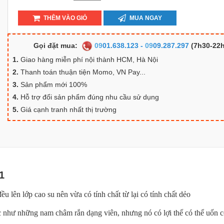
THÊM VÀO GIỎ
MUA NGAY
Gọi đặt mua:
09
01.638.123
-
09
09.287.297
(7h30-22h
1.
Giao hàng miễn phí nội thành HCM, Hà Nội
2.
Thanh toán thuận tiện Momo, VN Pay...
3.
Sản phẩm mới 100%
4.
Hỗ trợ đổi sản phẩm đúng nhu cầu sử dụng
5.
Giá cạnh tranh nhất thị trường
1
lên lớp cao su nên vừa có tính chất từ lại có tính chất dẻo
 như những nam châm rắn dạng viên, nhưng nó có lợi thế có thể uốn 