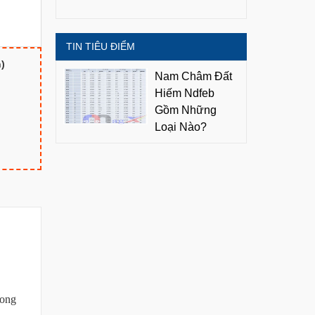
TIN TIÊU ĐIỂM
)
Nam Châm Đất
Hiếm Ndfeb
Gồm Những
Loại Nào?
cong