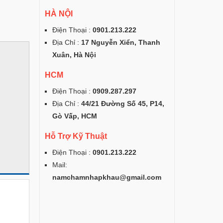
HÀ NỘI
Điện Thoại :
0901.213.222
Địa Chỉ :
17 Nguyễn Xiển, Thanh
Xuân, Hà Nội
HCM
Điện Thoại :
0909.287.297
Địa Chỉ :
44/21 Đường Số 45, P14,
Gò Vấp, HCM
Hỗ Trợ Kỹ Thuật
Điện Thoại :
0901.213.222
Mail:
namchamnhapkhau@gmail.com