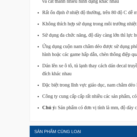
và cắt thành nhiều hình dạng khác nhau
Rất ổn định ở nhiệt độ thường, trên 80 độ C dễ m
Không thích hợp sử dụng trong môi trường nhiệt 
Sử dụng đa chức năng, độ dày càng lớn thì lực h
Ứng dụng cuộn nam châm dẻo được sử dụng phổ biế
hình hoặc các game hấp dẫn, chèn thông điệp qu
Dán lên xe ô tô, tủ lạnh thay cách dán decal truy
đích khác nhau
Đặc biệt trong lĩnh vực giáo dục, nam châm dẻo l
Công ty cung cấp cấp rất nhiều các sản phẩm, c
Chú ý:
Sản phẩm có đơn vị tính là mm, độ dày c
SẢN PHẨM CÙNG LOẠI