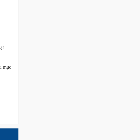
ạt
ều mục
y