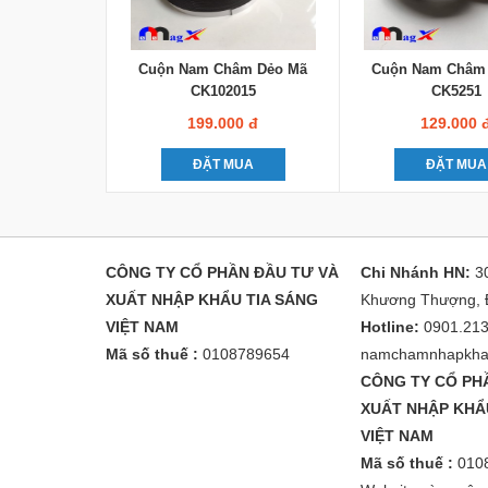
Cuộn Nam Châm Dẻo Mã
Cuộn Nam Châm
CK102015
CK5251
199.000 đ
129.000 
ĐẶT MUA
ĐẶT MUA
CÔNG TY CỔ PHẦN ĐẦU TƯ VÀ
Chi Nhánh HN:
3
XUẤT NHẬP KHẨU TIA SÁNG
Khương Thượng, 
VIỆT NAM
Hotline:
0901.213
Mã số thuế :
0108789654
namchamnhapkha
CÔNG TY CỔ PH
XUẤT NHẬP KHẨ
VIỆT NAM
Mã số thuế :
010