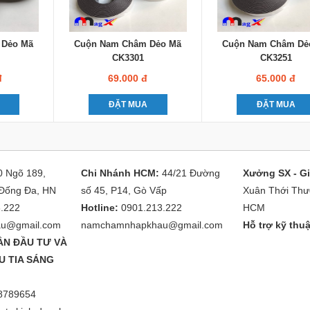
 Dẻo Mã
Cuộn Nam Châm Dẻo Mã
Cuộn Nam Châm Dẻ
CK3301
CK3251
đ
69.000 đ
65.000 đ
ĐẶT MUA
ĐẶT MUA
0 Ngõ 189,
Chi Nhánh HCM:
44/21 Đường
Xưởng SX - Gi
Đống Đa, HN
số 45, P14, Gò Vấp
Xuân Thới Thư
.222
Hotline:
0901.213.222
HCM
u@gmail.com
namchamnhapkhau@gmail.com
Hỗ trợ kỹ thu
ẦN ĐẦU TƯ VÀ
U TIA SÁNG
8789654