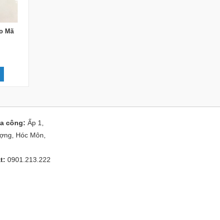
o Mã
a công:
Ấp 1,
ợng, Hóc Môn,
ật:
0901.213.222