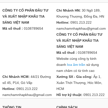
CÔNG TY CỔ PHẦN ĐẦU TƯ
Chi Nhánh HN:
30 Ngõ 189,
VÀ XUẤT NHẬP KHẨU TIA
Khương Thượng, Đống Đa, HN
SÁNG VIỆT NAM
Hotline:
0901.213.222
Mã số thuế :
0108789654
namchamnhapkhau@gmail.com
CÔNG TY CỔ PHẦN ĐẦU TƯ
VÀ XUẤT NHẬP KHẨU TIA
SÁNG VIỆT NAM
Mã số thuế :
0108789654
Website cùng công ty kinh
doanh
loa âm trần
sử dụng
nam châm có từ tính cao
Chi Nhánh HCM:
44/21 Đường
Xưởng SX - Gia công:
Ấp 1,
số 45, P14, Gò Vấp
Xuân Thới Thượng, Hóc Môn,
Hotline:
0901.213.222
HCM
namchamnhapkhau@gmail.com
Hỗ trợ kỹ thuật:
0901.213.222
THÔNG TIN
CHÍNH SÁCH