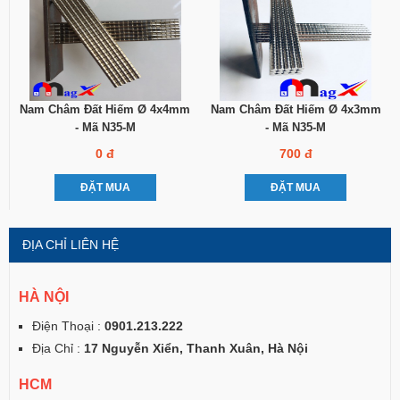
Nam Châm Đất Hiếm Ø 4x4mm
Nam Châm Đất Hiếm Ø 4x3mm
- Mã N35-M
- Mã N35-M
0 đ
700 đ
ĐẶT MUA
ĐẶT MUA
ĐỊA CHỈ LIÊN HỆ
HÀ NỘI
Điện Thoại :
0901.213.222
Địa Chỉ :
17 Nguyễn Xiển, Thanh Xuân, Hà Nội
HCM