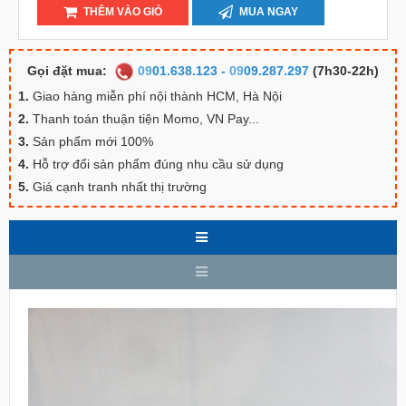
THÊM VÀO GIỎ
MUA NGAY
Gọi đặt mua:
09
01.638.123
-
09
09.287.297
(7h30-22h)
1.
Giao hàng miễn phí nội thành HCM, Hà Nội
2.
Thanh toán thuận tiện Momo, VN Pay...
3.
Sản phẩm mới 100%
4.
Hỗ trợ đổi sản phẩm đúng nhu cầu sử dụng
5.
Giá cạnh tranh nhất thị trường