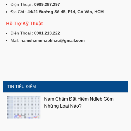
Điện Thoại :
0909.287.297
Địa Chỉ :
44/21 Đường Số 45, P14, Gò Vấp, HCM
Hỗ Trợ Kỹ Thuật
Điện Thoại :
0901.213.222
Mail:
namchamnhapkhau@gmail.com
TIN TIÊU ĐIỂM
Nam Châm Đất Hiếm Ndfeb Gồm
Những Loại Nào?