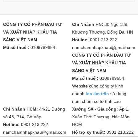
CÔNG TY CỔ PHẦN ĐẦU TƯ
Chi Nhánh HN:
30 Ngõ 189,
VÀ XUẤT NHẬP KHẨU TIA
Khương Thượng, Đống Đa, HN
SÁNG VIỆT NAM
Hotline:
0901.213.222
Mã số thuế :
0108789654
namchamnhapkhau@gmail.com
CÔNG TY CỔ PHẦN ĐẦU TƯ
VÀ XUẤT NHẬP KHẨU TIA
SÁNG VIỆT NAM
Mã số thuế :
0108789654
Website cùng công ty kinh
doanh
loa âm trần
sử dụng
nam châm có từ tính cao
Chi Nhánh HCM:
44/21 Đường
Xưởng SX - Gia công:
Ấp 1,
số 45, P14, Gò Vấp
Xuân Thới Thượng, Hóc Môn,
Hotline:
0901.213.222
HCM
namchamnhapkhau@gmail.com
Hỗ trợ kỹ thuật:
0901.213.222