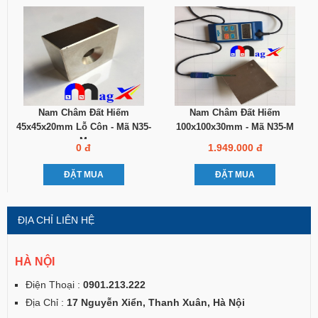
Nam Châm Đất Hiếm
Nam Châm Đất Hiếm
45x45x20mm Lỗ Côn - Mã N35-
100x100x30mm - Mã N35-M
M
0 đ
1.949.000 đ
ĐẶT MUA
ĐẶT MUA
ĐỊA CHỈ LIÊN HỆ
HÀ NỘI
Điện Thoại :
0901.213.222
Địa Chỉ :
17 Nguyễn Xiển, Thanh Xuân, Hà Nội