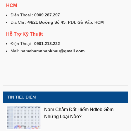
HCM
Điện Thoại :
0909.287.297
Địa Chỉ :
44/21 Đường Số 45, P14, Gò Vấp, HCM
Hỗ Trợ Kỹ Thuật
Điện Thoại :
0901.213.222
Mail:
namchamnhapkhau@gmail.com
TIN TIÊU ĐIỂM
Nam Châm Đất Hiếm Ndfeb Gồm
Những Loại Nào?